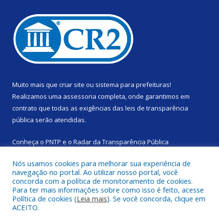
Muito mais que
criar site
ou
sistema para prefeituras
!
Realizamos uma
assessoria
completa, onde garantimos em
contrato que todas as exigências das
leis de transparência
pública
serão atendidas.
Conheça o
PNTP
e o
Radar da Transparência Pública
Nós usamos cookies para melhorar sua experiência de
navegação no portal. Ao utilizar nosso portal, você
concorda com a política de monitoramento de cookies.
Para ter mais informações sobre como isso é feito, acesse
Todos os direitos reservados a Câmara Municipal de Rondon do
Política de cookies (
Leia mais
). Se você concorda, clique em
Pará.
ACEITO.