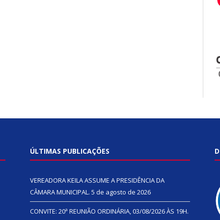
ÚLTIMAS PUBLICAÇÕES
D
VEREADORA KEILA ASSUME A PRESIDÊNCIA DA
CÂMARA MUNICIPAL.
5 de agosto de 2026
CONVITE: 20ª REUNIÃO ORDINÁRIA, 03/08/2026 ÀS 19H.