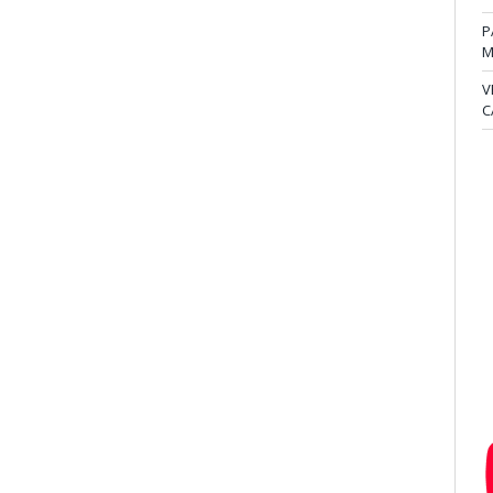
P
M
V
C