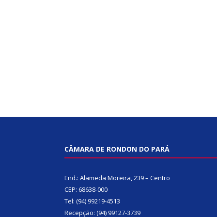
CÂMARA DE RONDON DO PARÁ
End.: Alameda Moreira, 239 – Centro
CEP: 68638-000
Tel: (94) 99219-4513
Recepção: (94) 99127-3739