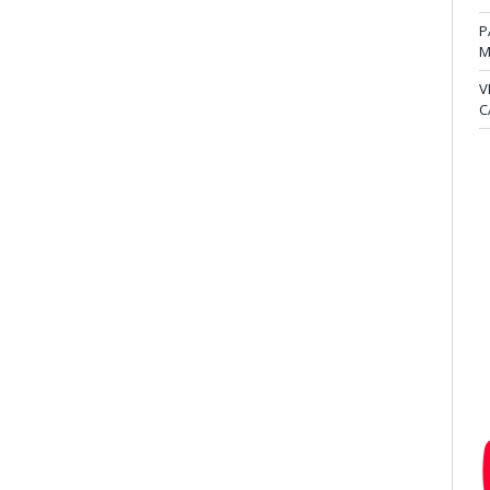
P
M
V
C