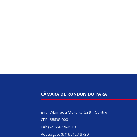
CÂMARA DE RONDON DO PARÁ
End.: Alameda Moreira, 239 – Centro
CEP: 68638-000
Tel: (94) 99219-4513
Recepção: (94) 99127-3739