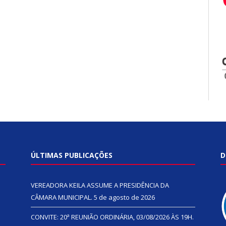
ÚLTIMAS PUBLICAÇÕES
D
VEREADORA KEILA ASSUME A PRESIDÊNCIA DA
CÂMARA MUNICIPAL.
5 de agosto de 2026
CONVITE: 20ª REUNIÃO ORDINÁRIA, 03/08/2026 ÀS 19H.