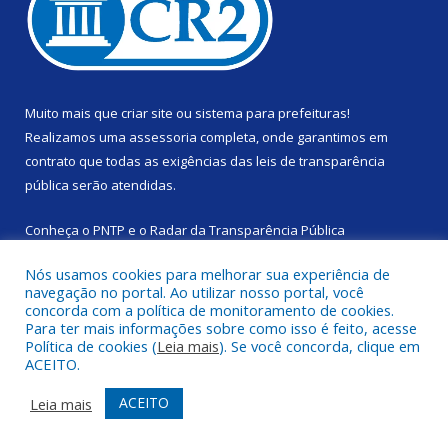
Muito mais que
criar site
ou
sistema para prefeituras
!
Realizamos uma
assessoria
completa, onde garantimos em
contrato que todas as exigências das
leis de transparência
pública
serão atendidas.
Conheça o
PNTP
e o
Radar da Transparência Pública
Nós usamos cookies para melhorar sua experiência de
navegação no portal. Ao utilizar nosso portal, você
concorda com a política de monitoramento de cookies.
Para ter mais informações sobre como isso é feito, acesse
Todos os direitos reservados a Câmara Municipal de Rondon do
Política de cookies (
Leia mais
). Se você concorda, clique em
Pará.
ACEITO.
Mapa do Site
Acessar Área Administrativa
ACEITO
Leia mais
Acessar Webmail