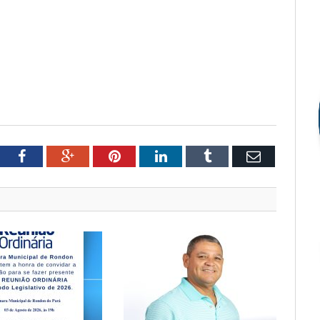
tter
Facebook
Google+
Pinterest
LinkedIn
Tumblr
Email