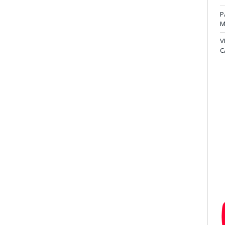
P
M
V
C