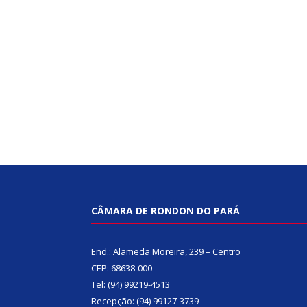
CÂMARA DE RONDON DO PARÁ
End.: Alameda Moreira, 239 – Centro
CEP: 68638-000
Tel: (94) 99219-4513
Recepção: (94) 99127-3739