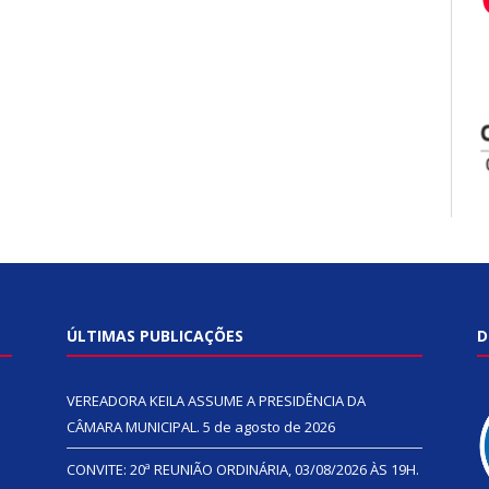
ÚLTIMAS PUBLICAÇÕES
D
VEREADORA KEILA ASSUME A PRESIDÊNCIA DA
CÂMARA MUNICIPAL.
5 de agosto de 2026
CONVITE: 20ª REUNIÃO ORDINÁRIA, 03/08/2026 ÀS 19H.