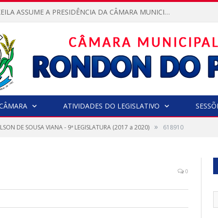
VEREADORA KEILA ASSUME A PRESIDÊNCIA DA CÂMARA MUNICIPAL.
CÂMARA
ATIVIDADES DO LEGISLATIVO
SESSÕ
»
LSON DE SOUSA VIANA - 9ª LEGISLATURA (2017 a 2020)
618910
0