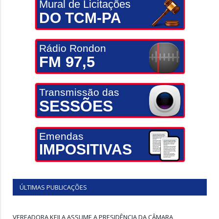
Mural de Licitações
DO TCM-PA
Rádio Rondon
FM 97,5
Transmissão das
SESSÕES
Emendas
IMPOSITIVAS
ÚLTIMAS PUBLICAÇÕES
VEREADORA KEILA ASSUME A PRESIDÊNCIA DA CÂMARA