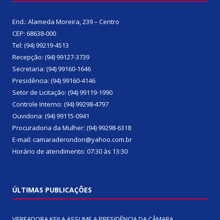
End.: Alameda Moreira, 239 – Centro
CEP: 68638-000
Tel: (94) 99219-4513
Recepção: (94) 99127-3739
Secretaria: (94) 99160-1646
Presidência: (94) 99160-4146
Setor de Licitação: (94) 99119-1990
Controle Interno: (94) 99298-4797
Ouvidoria: (94) 99115-0941
Procuradoria da Mulher: (94) 99298-6318
E-mail: camaraderondon@yahoo.com.br
Horário de atendimento: 07:30 às 13:30
ÚLTIMAS PUBLICAÇÕES
VEREADORA KEILA ASSUME A PRESIDÊNCIA DA CÂMARA