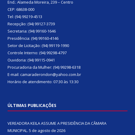
End.: Alameda Moreira, 239 – Centro
CEP: 68638-000
Tel: (94) 99219-4513
Recepção: (94) 99127-3739
Secretaria: (94) 99160-1646
Presidência: (94) 99160-4146
Setor de Licitação: (94) 99119-1990
Controle Interno: (94) 99298-4797
Ouvidoria: (94) 99115-0941
Procuradoria da Mulher: (94) 99298-6318
E-mail: camaraderondon@yahoo.com.br
Horário de atendimento: 07:30 às 13:30
ÚLTIMAS PUBLICAÇÕES
VEREADORA KEILA ASSUME A PRESIDÊNCIA DA CÂMARA
MUNICIPAL.
5 de agosto de 2026