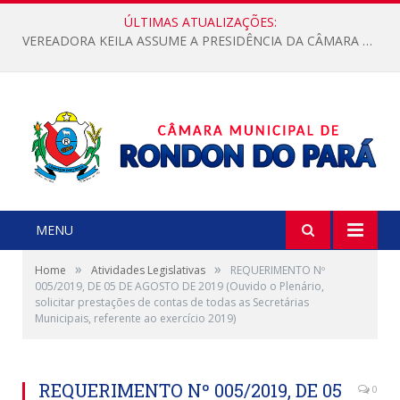
ÚLTIMAS ATUALIZAÇÕES:
VEREADORA KEILA ASSUME A PRESIDÊNCIA DA CÂMARA MUNICIPAL.
MENU
»
»
Home
Atividades Legislativas
REQUERIMENTO Nº
005/2019, DE 05 DE AGOSTO DE 2019 (Ouvido o Plenário,
solicitar prestações de contas de todas as Secretárias
Municipais, referente ao exercício 2019)
REQUERIMENTO Nº 005/2019, DE 05
0