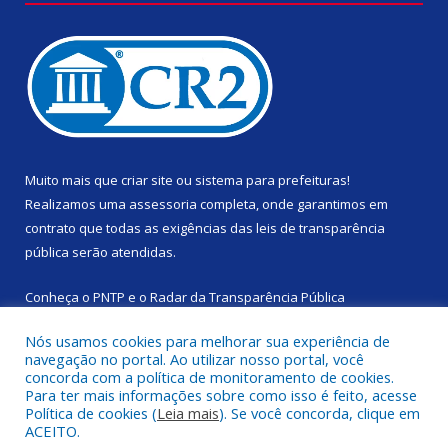
Muito mais que
criar site
ou
sistema para prefeituras
!
Realizamos uma
assessoria
completa, onde garantimos em
contrato que todas as exigências das
leis de transparência
pública
serão atendidas.
Conheça o
PNTP
e o
Radar da Transparência Pública
Nós usamos cookies para melhorar sua experiência de
navegação no portal. Ao utilizar nosso portal, você
concorda com a política de monitoramento de cookies.
Para ter mais informações sobre como isso é feito, acesse
Todos os direitos reservados a Câmara Municipal de Rondon do
Política de cookies (
Leia mais
). Se você concorda, clique em
Pará.
ACEITO.