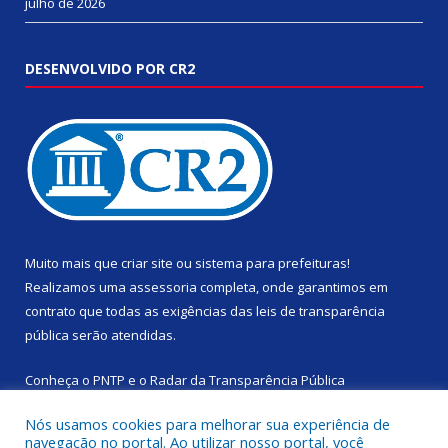
julho de 2026
DESENVOLVIDO POR CR2
Muito mais que
criar site
ou
sistema para prefeituras
!
Realizamos uma
assessoria
completa, onde garantimos em
contrato que todas as exigências das
leis de transparência
pública
serão atendidas.
Conheça o
PNTP
e o
Radar da Transparência Pública
Nós usamos cookies para melhorar sua experiência de
navegação no portal. Ao utilizar nosso portal, você