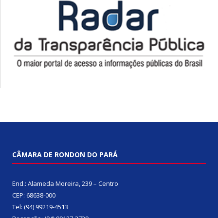
CÂMARA DE RONDON DO PARÁ
End.: Alameda Moreira, 239 – Centro
CEP: 68638-000
Tel: (94) 99219-4513