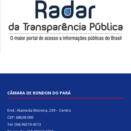
CÂMARA DE RONDON DO PARÁ
End.: Alameda Moreira, 239 – Centro
CEP: 68638-000
Tel: (94) 99219-4513