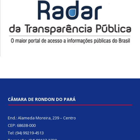
CÂMARA DE RONDON DO PARÁ
End.: Alameda Moreira, 239 – Centro
CEP: 68638-000
Tel: (94) 99219-4513