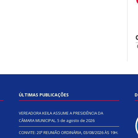
ÚLTIMAS PUBLICAÇÕES
D
VEREADORA KEILA ASSUME A PRESIDÊNCIA DA
CÂMARA MUNICIPAL.
5 de agosto de 2026
CONVITE: 20ª REUNIÃO ORDINÁRIA, 03/08/2026 ÀS 19H.