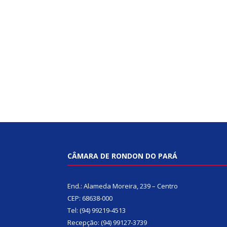
CÂMARA DE RONDON DO PARÁ
End.: Alameda Moreira, 239 – Centro
CEP: 68638-000
Tel: (94) 99219-4513
Recepção: (94) 99127-3739