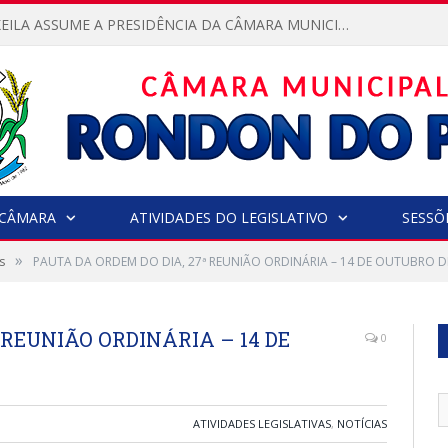
VEREADORA KEILA ASSUME A PRESIDÊNCIA DA CÂMARA MUNICIPAL.
CÂMARA
ATIVIDADES DO LEGISLATIVO
SESSÕ
»
s
PAUTA DA ORDEM DO DIA, 27ª REUNIÃO ORDINÁRIA – 14 DE OUTUBRO D
 REUNIÃO ORDINÁRIA – 14 DE
0
ATIVIDADES LEGISLATIVAS
,
NOTÍCIAS