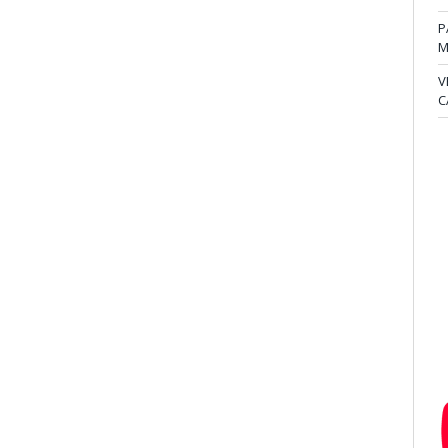
P
M
V
C