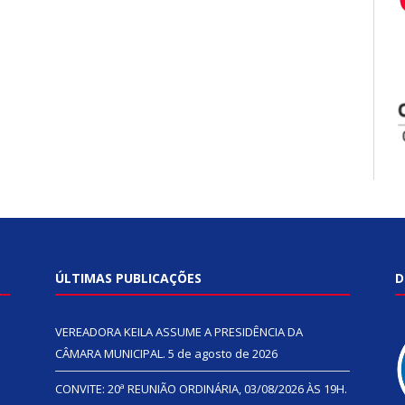
ÚLTIMAS PUBLICAÇÕES
D
VEREADORA KEILA ASSUME A PRESIDÊNCIA DA
CÂMARA MUNICIPAL.
5 de agosto de 2026
CONVITE: 20ª REUNIÃO ORDINÁRIA, 03/08/2026 ÀS 19H.