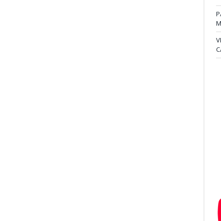
P
M
V
C