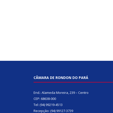
CÂMARA DE RONDON DO PARÁ
End.: Alameda Moreira, 239 – Centro
CEP: 68638-000
Tel: (94) 99219-4513
Recepção: (94) 99127-3739