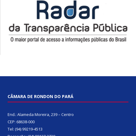
CÂMARA DE RONDON DO PARÁ
End.: Alameda Moreira, 239 – Centro
CEP: 68638-000
Tel: (94) 99219-4513