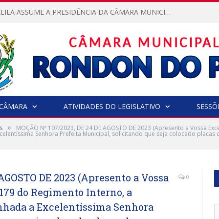
VEREADORA KEILA ASSUME A PRESIDÊNCIA DA CÂMARA MUNICIPAL.
CÂMARA
ATIVIDADES DO LEGISLATIVO
SESSÕ
»
s
MOÇÃO Nº 107/2023, DE 24 DE AGOSTO DE 2023 (Apresento a Vossa Excel
elentíssima Senhora Prefeita Municipal, solicitando que seja colocado placas 
AGOSTO DE 2023 (Apresento a Vossa
0
 179 do Regimento Interno, a
nhada a Excelentíssima Senhora