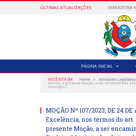
ÚLTIMAS ATUALIZAÇÕES:
PÁGINA INICIAL
»
VOCÊ ESTÁ EM:
Home
Atividades Legislativa
Interno, a presente Moção, a ser encaminhada a Exc
município.)
MOÇÃO Nº 107/2023, DE 24 DE 
Excelência, nos termos do art.
presente Moção, a ser encami