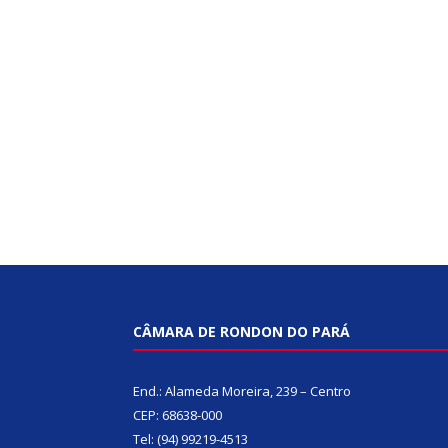
CÂMARA DE RONDON DO PARÁ
End.: Alameda Moreira, 239 – Centro
CEP: 68638-000
Tel: (94) 99219-4513