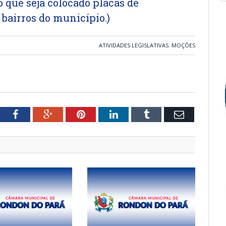
o que seja colocado placas de
 bairros do município.)
ATIVIDADES LEGISLATIVAS
,
MOÇÕES
tter
Facebook
Google+
Pinterest
LinkedIn
Tumblr
Email