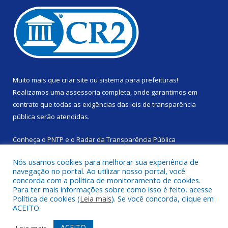
Muito mais que
criar site
ou
sistema para prefeituras
!
Realizamos uma
assessoria
completa, onde garantimos em
contrato que todas as exigências das
leis de transparência
pública
serão atendidas.
Conheça o
PNTP
e o
Radar da Transparência Pública
Nós usamos cookies para melhorar sua experiência de
navegação no portal. Ao utilizar nosso portal, você
concorda com a política de monitoramento de cookies.
Para ter mais informações sobre como isso é feito, acesse
Todos os direitos reservados a Câmara Municipal de Rondon do
Política de cookies (
Leia mais
). Se você concorda, clique em
Pará.
ACEITO.
Mapa do Site
Acessar Área Administrativa
ACEITO
Leia mais