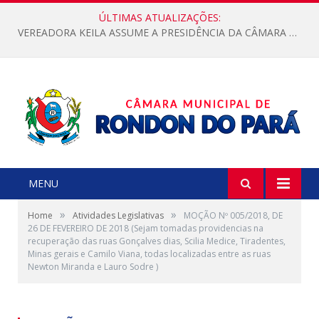
ÚLTIMAS ATUALIZAÇÕES:
VEREADORA KEILA ASSUME A PRESIDÊNCIA DA CÂMARA MUNICIPAL.
MENU
»
»
Home
Atividades Legislativas
MOÇÃO Nº 005/2018, DE
26 DE FEVEREIRO DE 2018 (Sejam tomadas providencias na
recuperação das ruas Gonçalves dias, Scilia Medice, Tiradentes,
Minas gerais e Camilo Viana, todas localizadas entre as ruas
Newton Miranda e Lauro Sodre )