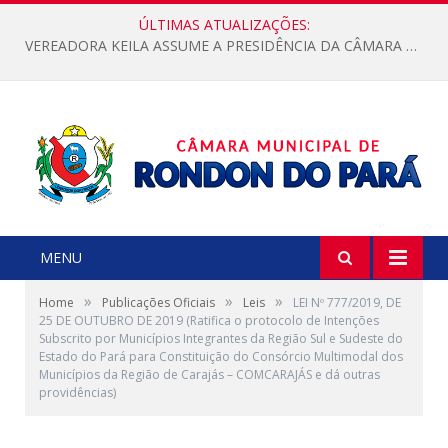
ÚLTIMAS ATUALIZAÇÕES:
VEREADORA KEILA ASSUME A PRESIDÊNCIA DA CÂMARA MUNICIPAL.
MENU
»
»
»
Home
Publicações Oficiais
Leis
LEI Nº 777/2019, DE
25 DE OUTUBRO DE 2019 (Ratifica o protocolo de Intenções
Subscrito por Municípios Integrantes da Região Sul e Sudeste do
Estado do Pará para Constituição do Consórcio Multimodal dos
Municípios da Região de Carajás – COMCARAJÁS e dá outras
providências)