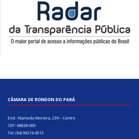
CÂMARA DE RONDON DO PARÁ
End.: Alameda Moreira, 239 – Centro
CEP: 68638-000
Tel: (94) 99219-4513