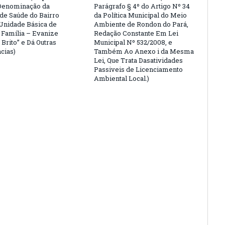
Denominação da
Parágrafo § 4º do Artigo Nº 34
de Saúde do Bairro
da Política Municipal do Meio
“Unidade Básica de
Ambiente de Rondon do Pará,
 Família – Evanize
Redação Constante Em Lei
 Brito” e Dá Outras
Municipal Nº 532/2008, e
cias)
Também Ao Anexo i da Mesma
Lei, Que Trata Dasatividades
Passiveis de Licenciamento
Ambiental Local.)