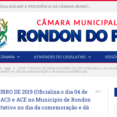
VEREADORA KEILA ASSUME A PRESIDÊNCIA DA CÂMARA MUNICIPAL.
CÂMARA
ATIVIDADES DO LEGISLATIVO
SESSÕ
»
»
Leis
LEI Nº 774/2019, DE 04 DE OUTUBRO DE 2019 (Oficializa o dia 04 d
cultativo no dia da comemoração e dá outras providências)
BRO DE 2019 (Oficializa o dia 04 de
0
 ACS e ACE no Município de Rondon
ultativo no dia da comemoração e dá