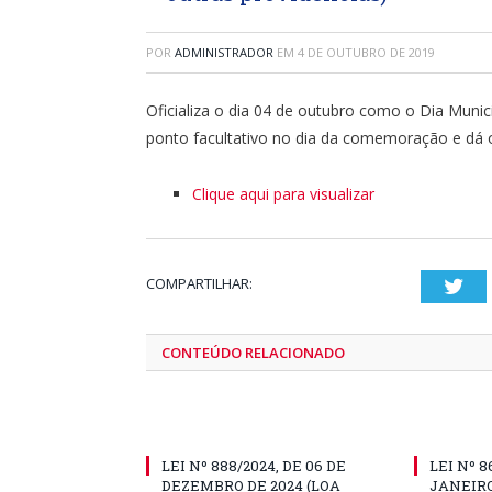
POR
ADMINISTRADOR
EM
4 DE OUTUBRO DE 2019
Oficializa o dia 04 de outubro como o Dia Munic
ponto facultativo no dia da comemoração e dá o
Clique aqui para visualizar
COMPARTILHAR:
Twi
CONTEÚDO RELACIONADO
LEI Nº 888/2024, DE 06 DE
LEI Nº 8
DEZEMBRO DE 2024 (LOA
JANEIRO