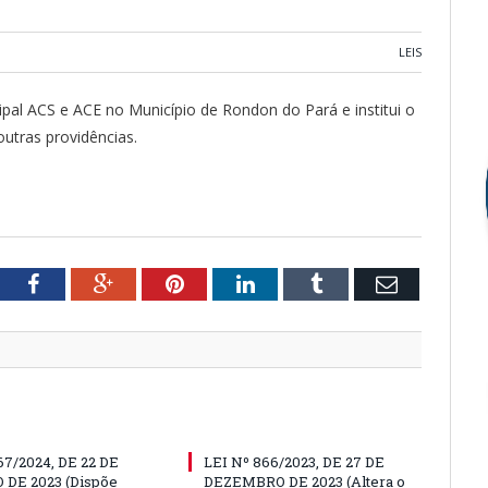
LEIS
ipal ACS e ACE no Município de Rondon do Pará e institui o
utras providências.
tter
Facebook
Google+
Pinterest
LinkedIn
Tumblr
Email
67/2024, DE 22 DE
LEI Nº 866/2023, DE 27 DE
 DE 2023 (Dispõe
DEZEMBRO DE 2023 (Altera o