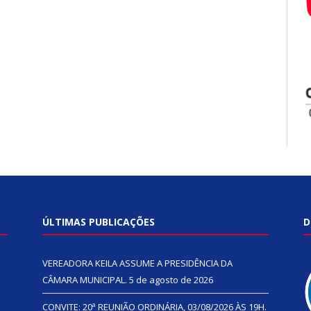
ÚLTIMAS PUBLICAÇÕES
D
VEREADORA KEILA ASSUME A PRESIDÊNCIA DA
CÂMARA MUNICIPAL.
5 de agosto de 2026
CONVITE: 20ª REUNIÃO ORDINÁRIA, 03/08/2026 ÀS 19H.