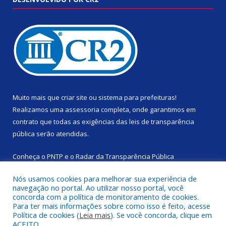
Muito mais que
criar site
ou
sistema para prefeituras
!
Realizamos uma
assessoria
completa, onde garantimos em
contrato que todas as exigências das
leis de transparência
pública
serão atendidas.
Conheça o
PNTP
e o
Radar da Transparência Pública
Nós usamos cookies para melhorar sua experiência de
navegação no portal. Ao utilizar nosso portal, você
concorda com a política de monitoramento de cookies.
Para ter mais informações sobre como isso é feito, acesse
Todos os direitos reservados a Câmara Municipal de Rondon do
Política de cookies (
Leia mais
). Se você concorda, clique em
Pará.
ACEITO.