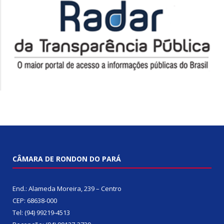
CÂMARA DE RONDON DO PARÁ
End.: Alameda Moreira, 239 – Centro
CEP: 68638-000
Tel: (94) 99219-4513