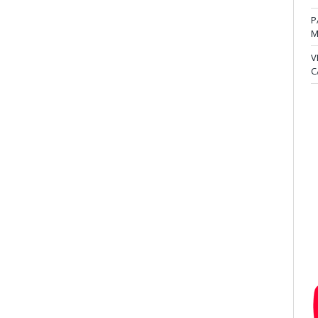
P
M
V
C