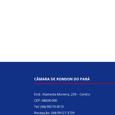
CÂMARA DE RONDON DO PARÁ
End.: Alameda Moreira, 239 – Centro
CEP: 68638-000
Tel: (94) 99219-4513
Recepção: (94) 99127-3739