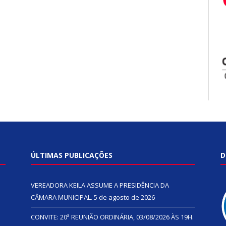
ÚLTIMAS PUBLICAÇÕES
D
VEREADORA KEILA ASSUME A PRESIDÊNCIA DA
CÂMARA MUNICIPAL.
5 de agosto de 2026
CONVITE: 20ª REUNIÃO ORDINÁRIA, 03/08/2026 ÀS 19H.