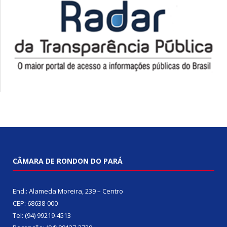
CÂMARA DE RONDON DO PARÁ
End.: Alameda Moreira, 239 – Centro
CEP: 68638-000
Tel: (94) 99219-4513