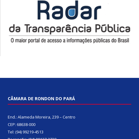
CÂMARA DE RONDON DO PARÁ
End.: Alameda Moreira, 239 – Centro
CEP: 68638-000
Tel: (94) 99219-4513