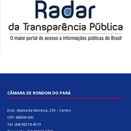
CÂMARA DE RONDON DO PARÁ
End.: Alameda Moreira, 239 – Centro
CEP: 68638-000
Tel: (94) 99219-4513