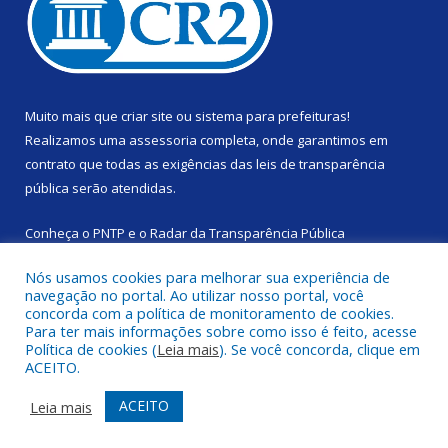
Muito mais que
criar site
ou
sistema para prefeituras
!
Realizamos uma
assessoria
completa, onde garantimos em
contrato que todas as exigências das
leis de transparência
pública
serão atendidas.
Conheça o
PNTP
e o
Radar da Transparência Pública
Nós usamos cookies para melhorar sua experiência de
navegação no portal. Ao utilizar nosso portal, você
concorda com a política de monitoramento de cookies.
Para ter mais informações sobre como isso é feito, acesse
Todos os direitos reservados a Câmara Municipal de Rondon do
Política de cookies (
Leia mais
). Se você concorda, clique em
Pará.
ACEITO.
Mapa do Site
Acessar Área Administrativa
ACEITO
Leia mais
Acessar Webmail