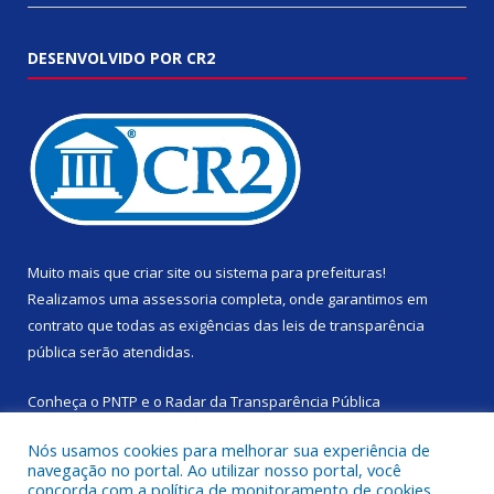
DESENVOLVIDO POR CR2
Muito mais que
criar site
ou
sistema para prefeituras
!
Realizamos uma
assessoria
completa, onde garantimos em
contrato que todas as exigências das
leis de transparência
pública
serão atendidas.
Conheça o
PNTP
e o
Radar da Transparência Pública
Nós usamos cookies para melhorar sua experiência de
navegação no portal. Ao utilizar nosso portal, você
concorda com a política de monitoramento de cookies.