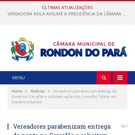
ÚLTIMAS ATUALIZAÇÕES:
VEREADORA KEILA ASSUME A PRESIDÊNCIA DA CÂMARA MUNICIPAL.
MENU
»
»
Home
Notícias
Vereadores parabenizam entrega de
ponte no Garrafão e solicitam ações do Conselho Tutelar em
eventos noturnos
Vereadores parabenizam entrega
0