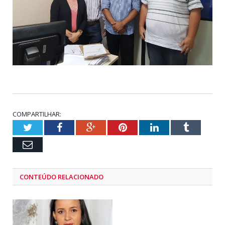
COMPARTILHAR:
Twitter
Facebook
Google+
Pinterest
LinkedIn
Tumblr
Email
CONTEÚDO RELACIONADO