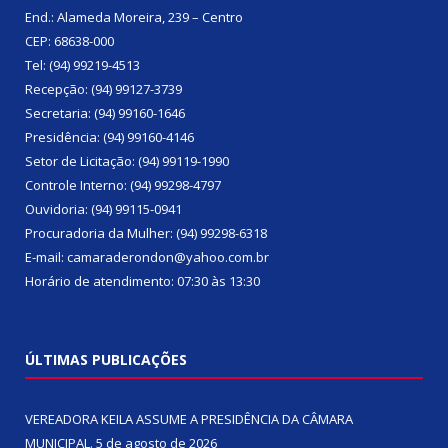
End.: Alameda Moreira, 239 – Centro
CEP: 68638-000
Tel: (94) 99219-4513
Recepção: (94) 99127-3739
Secretaria: (94) 99160-1646
Presidência: (94) 99160-4146
Setor de Licitação: (94) 99119-1990
Controle Interno: (94) 99298-4797
Ouvidoria: (94) 99115-0941
Procuradoria da Mulher: (94) 99298-6318
E-mail: camaraderondon@yahoo.com.br
Horário de atendimento: 07:30 às 13:30
ÚLTIMAS PUBLICAÇÕES
VEREADORA KEILA ASSUME A PRESIDÊNCIA DA CÂMARA
MUNICIPAL.
5 de agosto de 2026