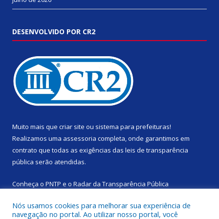
DESENVOLVIDO POR CR2
Muito mais que
criar site
ou
sistema para prefeituras
!
Realizamos uma
assessoria
completa, onde garantimos em
contrato que todas as exigências das
leis de transparência
pública
serão atendidas.
Conheça o
PNTP
e o
Radar da Transparência Pública
Nós usamos cookies para melhorar sua experiência de
navegação no portal. Ao utilizar nosso portal, você