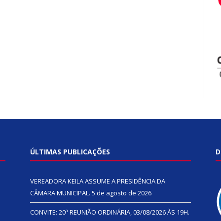
ÚLTIMAS PUBLICAÇÕES
D
VEREADORA KEILA ASSUME A PRESIDÊNCIA DA
CÂMARA MUNICIPAL.
5 de agosto de 2026
CONVITE: 20ª REUNIÃO ORDINÁRIA, 03/08/2026 ÀS 19H.