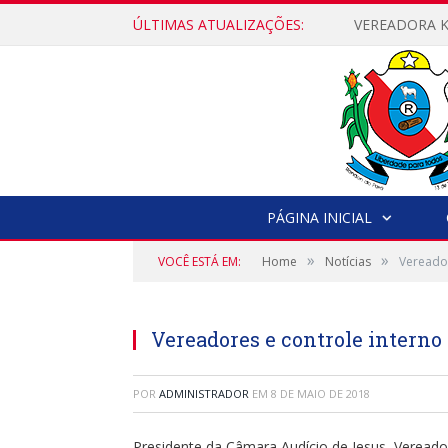
ÚLTIMAS ATUALIZAÇÕES:
PÁGINA INICIAL
»
»
VOCÊ ESTÁ EM:
Home
Notícias
Vereador
Vereadores e controle intern
POR
ADMINISTRADOR
EM
8 DE MAIO DE 2018
Presidente da Câmara Audício de Jesus, Vereador