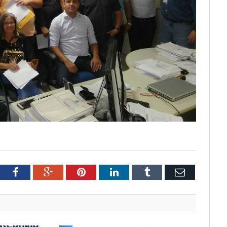
tter
Facebook
Google+
Pinterest
LinkedIn
Tumblr
Email