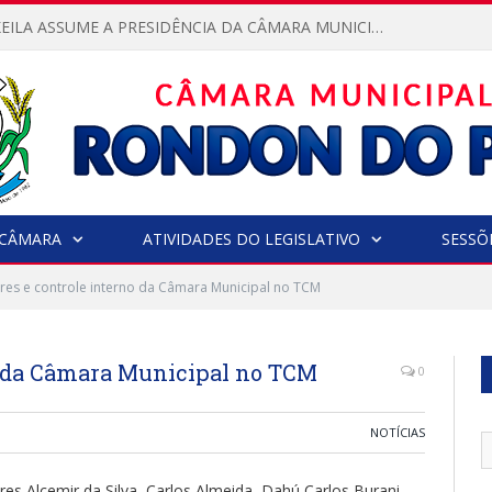
VEREADORA KEILA ASSUME A PRESIDÊNCIA DA CÂMARA MUNICIPAL.
CÂMARA
ATIVIDADES DO LEGISLATIVO
SESSÕ
es e controle interno da Câmara Municipal no TCM
o da Câmara Municipal no TCM
0
NOTÍCIAS
es Alcemir da Silva, Carlos Almeida, Dahú Carlos Burani,