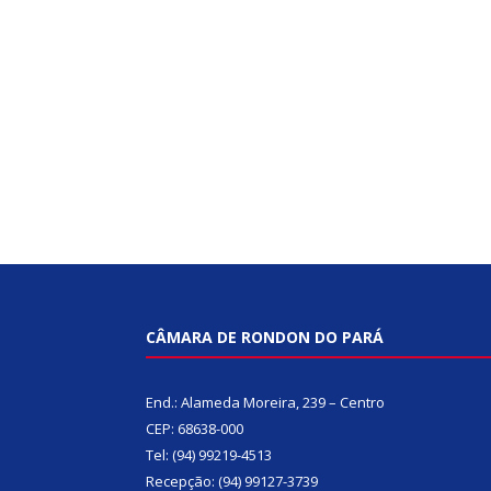
CÂMARA DE RONDON DO PARÁ
End.: Alameda Moreira, 239 – Centro
CEP: 68638-000
Tel: (94) 99219-4513
Recepção: (94) 99127-3739