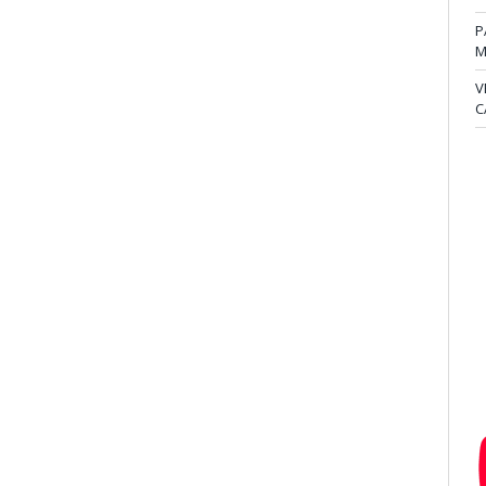
P
M
V
C