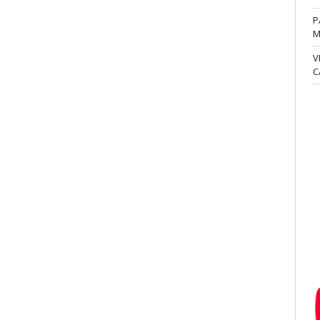
P
M
V
C