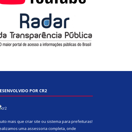
ESENVOLVIDO POR CR2
uito mais que
criar site
ou
sistema para prefeituras
!
ealizamos uma
assessoria
completa, onde