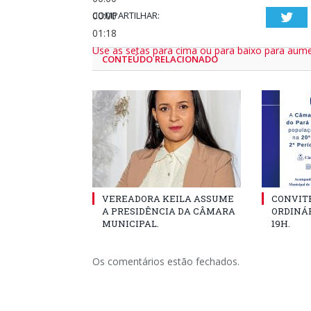
00:00
COMPARTILHAR:
Twi
01:18
Use as setas para cima ou para baixo para aume
CONTEÚDO RELACIONADO
VEREADORA KEILA ASSUME
CONVITE
A PRESIDÊNCIA DA CÂMARA
ORDINÁR
MUNICIPAL.
19H.
Os comentários estão fechados.