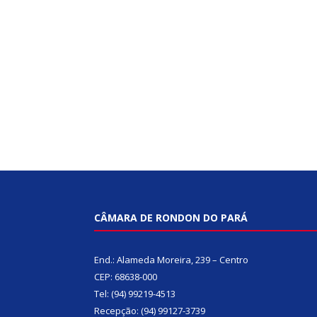
CÂMARA DE RONDON DO PARÁ
End.: Alameda Moreira, 239 – Centro
CEP: 68638-000
Tel: (94) 99219-4513
Recepção: (94) 99127-3739