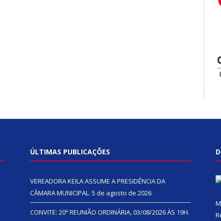
ÚLTIMAS PUBLICAÇÕES
D
VEREADORA KEILA ASSUME A PRESIDÊNCIA DA
CÂMARA MUNICIPAL.
5 de agosto de 2026
M
CONVITE: 20ª REUNIÃO ORDINÁRIA, 03/08/2026 ÀS 19H.
R