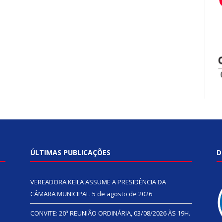
ÚLTIMAS PUBLICAÇÕES
D
VEREADORA KEILA ASSUME A PRESIDÊNCIA DA
CÂMARA MUNICIPAL.
5 de agosto de 2026
CONVITE: 20ª REUNIÃO ORDINÁRIA, 03/08/2026 ÀS 19H.