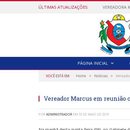
ÚLTIMAS ATUALIZAÇÕES:
PÁGINA INICIAL
»
»
VOCÊ ESTÁ EM:
Home
Notícias
Vereado
Vereador Marcus em reunião 
POR
ADMINISTRADOR
EM
10 DE MAIO DE 2019
Na manhã desta quinta-feira (09), no Gabinete 