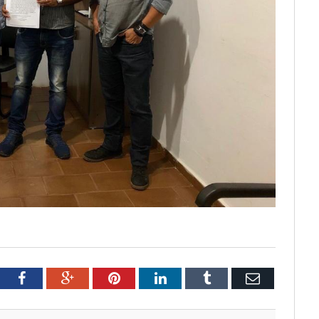
tter
Facebook
Google+
Pinterest
LinkedIn
Tumblr
Email