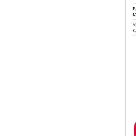
P
M
V
C