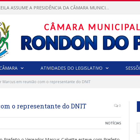
VEREADORA KEILA ASSUME A PRESIDÊNCIA DA CÂMARA MUNICIPAL.
CÂMARA
ATIVIDADES DO LEGISLATIVO
SESSÕ
r Marcus em reunião com o representante do DNIT
com o representante do DNIT
0
NOTÍCIAS
do Prefeito o Vereador Marcus Cabette esteve com Prefeito