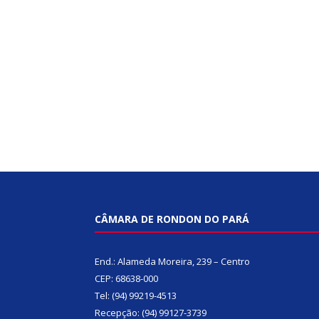
CÂMARA DE RONDON DO PARÁ
End.: Alameda Moreira, 239 – Centro
CEP: 68638-000
Tel: (94) 99219-4513
Recepção: (94) 99127-3739