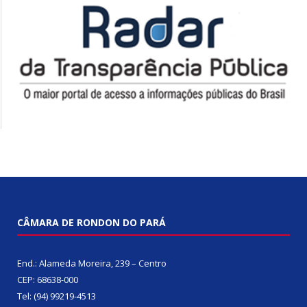
CÂMARA DE RONDON DO PARÁ
End.: Alameda Moreira, 239 – Centro
CEP: 68638-000
Tel: (94) 99219-4513