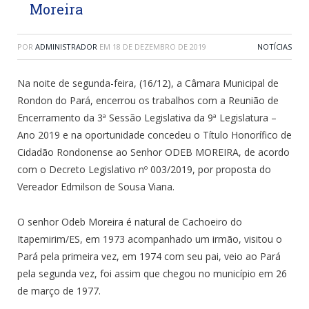
Moreira
POR
ADMINISTRADOR
EM
18 DE DEZEMBRO DE 2019
NOTÍCIAS
Na noite de segunda-feira, (16/12), a Câmara Municipal de
Rondon do Pará, encerrou os trabalhos com a Reunião de
Encerramento da 3ª Sessão Legislativa da 9ª Legislatura –
Ano 2019 e na oportunidade concedeu o Título Honorífico de
Cidadão Rondonense ao Senhor ODEB MOREIRA, de acordo
com o Decreto Legislativo nº 003/2019, por proposta do
Vereador Edmilson de Sousa Viana.
O senhor Odeb Moreira é natural de Cachoeiro do
Itapemirim/ES, em 1973 acompanhado um irmão, visitou o
Pará pela primeira vez, em 1974 com seu pai, veio ao Pará
pela segunda vez, foi assim que chegou no município em 26
de março de 1977.