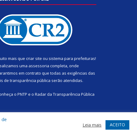
uito mais que
criar site
ou
sistema para prefeituras
!
ealizamos uma
assessoria
completa, onde
arantimos em contrato que todas as exigências das
eis de transparência pública
serão atendidas.
onheça o
PNTP
e o
Radar da Transparência Pública
a de
ACEITO
Leia mais
te
Acessar Área Administrativa
Acessar Webmail