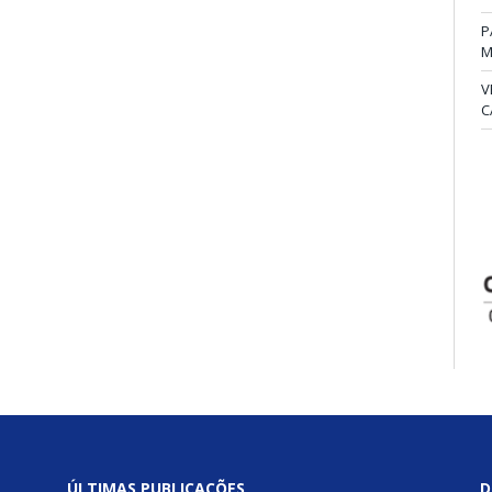
P
M
V
C
ÚLTIMAS PUBLICAÇÕES
D