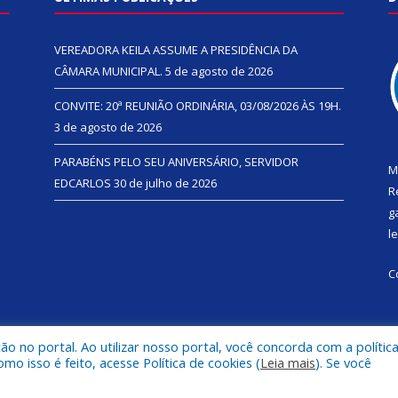
VEREADORA KEILA ASSUME A PRESIDÊNCIA DA
CÂMARA MUNICIPAL.
5 de agosto de 2026
CONVITE: 20ª REUNIÃO ORDINÁRIA, 03/08/2026 ÀS 19H.
3 de agosto de 2026
PARABÉNS PELO SEU ANIVERSÁRIO, SERVIDOR
M
EDCARLOS
30 de julho de 2026
R
g
l
C
 no portal. Ao utilizar nosso portal, você concorda com a polític
 isso é feito, acesse Política de cookies (
Leia mais
). Se você
de Rondon do Pará.
Mapa do Si