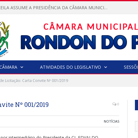
VEREADORA KEILA ASSUME A PRESIDÊNCIA DA CÂMARA MUNICIPAL.
CÂMARA
ATIVIDADES DO LEGISLATIVO
SESSÕ
de Licitação: Carta Convite Nº 001/2019
nvite Nº 001/2019
0
NOTÍCIAS
 intermediário do Presidente da CL EDVALDO