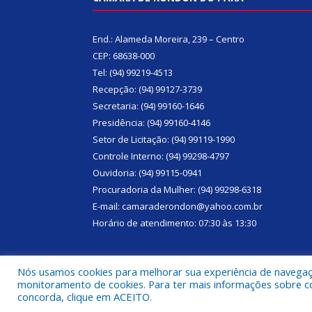
End.: Alameda Moreira, 239 – Centro
CEP: 68638-000
Tel: (94) 99219-4513
Recepção: (94) 99127-3739
Secretaria: (94) 99160-1646
Presidência: (94) 99160-4146
Setor de Licitação: (94) 99119-1990
Controle Interno: (94) 99298-4797
Ouvidoria: (94) 99115-0941
Procuradoria da Mulher: (94) 99298-6318
E-mail: camaraderondon@yahoo.com.br
Horário de atendimento: 07:30 às 13:30
Nós usamos cookies para melhorar sua experiência de navegação
monitoramento de cookies. Para ter mais informações sobre como
concorda, clique em ACEITO.
Todos os direitos reservados a Câmara Municipal 