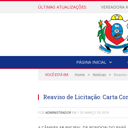
ÚLTIMAS ATUALIZAÇÕES:
PÁGINA INICIAL
»
»
VOCÊ ESTÁ EM:
Home
Notícias
Reaviso 
Reaviso de Licitação: Carta Co
POR
ADMINISTRADOR
EM
1 DE MARÇO DE 2019
A CÂMARA MUNICIPAL DE RONDON DO PARÁ, por