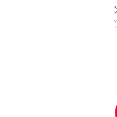
P
M
V
C