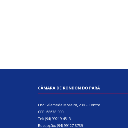
CÂMARA DE RONDON DO PARÁ
End.: Alameda Moreira, 239 – Centro
CEP: 68638-000
Tel: (94) 99219-4513
Recepção: (94) 99127-3739