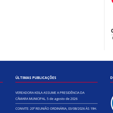
ÚLTIMAS PUBLICAÇÕES
D
VEREADORA KEILA ASSUME A PRESIDÊNCIA DA
CÂMARA MUNICIPAL.
5 de agosto de 2026
CONVITE: 20ª REUNIÃO ORDINÁRIA, 03/08/2026 ÀS 19H.