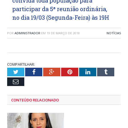
convida toda população para
participar da 5ª reunião ordinária,
no dia 19/03 (Segunda-Feira) às 19H
POR
ADMINISTRADOR
EM
19 DE MARÇO DE 2018
NOTÍCIAS
COMPARTILHAR:
Twitter
Facebook
Google+
Pinterest
LinkedIn
Tumblr
Email
CONTEÚDO RELACIONADO