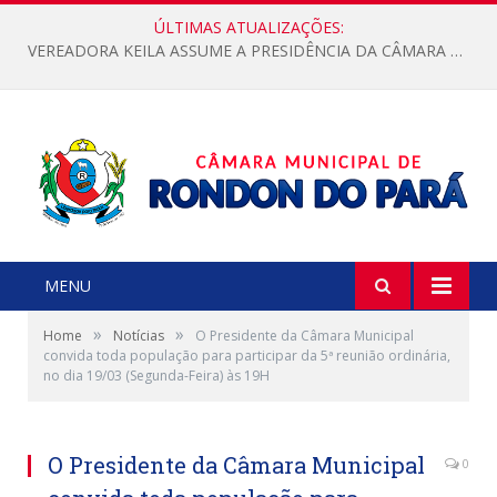
ÚLTIMAS ATUALIZAÇÕES:
VEREADORA KEILA ASSUME A PRESIDÊNCIA DA CÂMARA MUNICIPAL.
MENU
»
»
Home
Notícias
O Presidente da Câmara Municipal
convida toda população para participar da 5ª reunião ordinária,
no dia 19/03 (Segunda-Feira) às 19H
O Presidente da Câmara Municipal
0