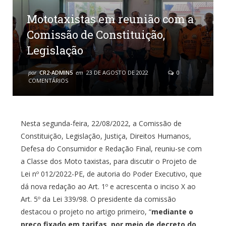
Mototaxistas em reunião com a
Comissão de Constituição,
Legislação
por
CR2-ADMIN5
em
23 DE AGOSTO DE 2022
0
COMENTÁRIOS
Nesta segunda-feira, 22/08/2022, a Comissão de
Constituição, Legislação, Justiça, Direitos Humanos,
Defesa do Consumidor e Redação Final, reuniu-se com
a Classe dos Moto taxistas, para discutir o Projeto de
Lei nº 012/2022-PE, de autoria do Poder Executivo, que
dá nova redação ao Art. 1º e acrescenta o inciso X ao
Art. 5º da Lei 339/98. O presidente da comissão
destacou o projeto no artigo primeiro, “
mediante o
preço fixado em tarifas, por meio de decreto do