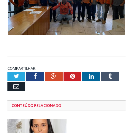
COMPARTILHAR:
Twitter
Facebook
Google+
Pinterest
LinkedIn
Tumblr
Email
CONTEÚDO RELACIONADO