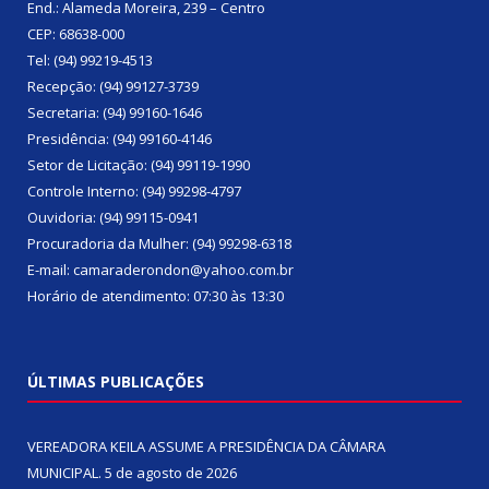
End.: Alameda Moreira, 239 – Centro
CEP: 68638-000
Tel: (94) 99219-4513
Recepção: (94) 99127-3739
Secretaria: (94) 99160-1646
Presidência: (94) 99160-4146
Setor de Licitação: (94) 99119-1990
Controle Interno: (94) 99298-4797
Ouvidoria: (94) 99115-0941
Procuradoria da Mulher: (94) 99298-6318
E-mail: camaraderondon@yahoo.com.br
Horário de atendimento: 07:30 às 13:30
ÚLTIMAS PUBLICAÇÕES
VEREADORA KEILA ASSUME A PRESIDÊNCIA DA CÂMARA
MUNICIPAL.
5 de agosto de 2026