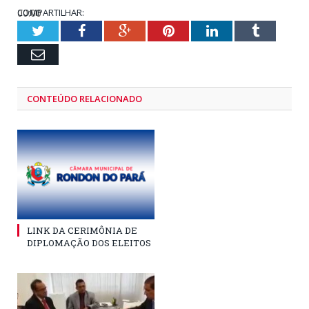
00:00
COMPARTILHAR:
01:28
Twitter
Facebook
Google+
Pinterest
LinkedIn
Tumblr
Email
CONTEÚDO RELACIONADO
LINK DA CERIMÔNIA DE
DIPLOMAÇÃO DOS ELEITOS