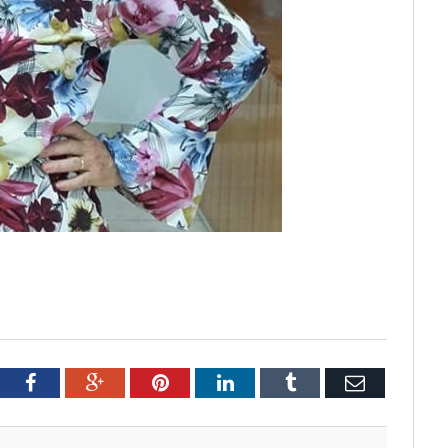
tter
Facebook
Google+
Pinterest
LinkedIn
Tumblr
Email