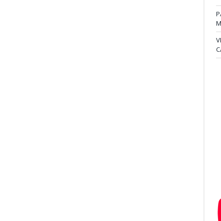
P
M
V
C