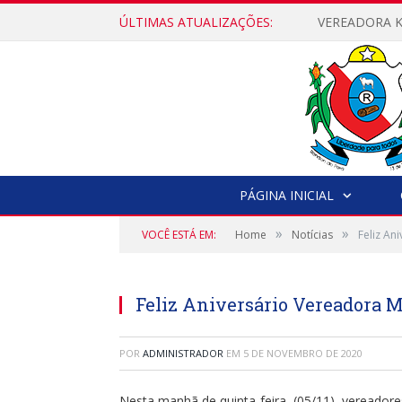
ÚLTIMAS ATUALIZAÇÕES:
PÁGINA INICIAL
»
»
VOCÊ ESTÁ EM:
Home
Notícias
Feliz An
Feliz Aniversário Vereadora M
POR
ADMINISTRADOR
EM
5 DE NOVEMBRO DE 2020
Nesta manhã de quinta-feira, (05/11), vereadore