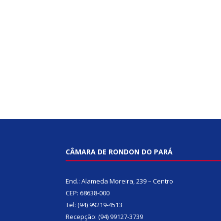
CÂMARA DE RONDON DO PARÁ
End.: Alameda Moreira, 239 – Centro
CEP: 68638-000
Tel: (94) 99219-4513
Recepção: (94) 99127-3739