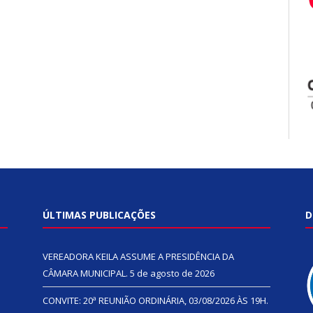
ÚLTIMAS PUBLICAÇÕES
D
VEREADORA KEILA ASSUME A PRESIDÊNCIA DA
CÂMARA MUNICIPAL.
5 de agosto de 2026
CONVITE: 20ª REUNIÃO ORDINÁRIA, 03/08/2026 ÀS 19H.