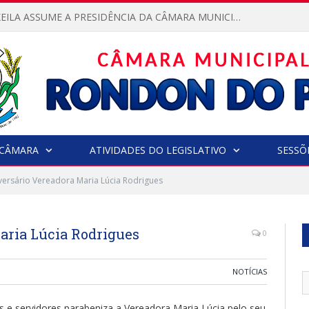
VEREADORA KEILA ASSUME A PRESIDÊNCIA DA CÂMARA MUNICIPAL.
CÂMARA
ATIVIDADES DO LEGISLATIVO
SESSÕ
iversário Vereadora Maria Lúcia Rodrigues
aria Lúcia Rodrigues
0
NOTÍCIAS
s e servidores parabeniza a Vereadora Maria Lúcia pelo seu