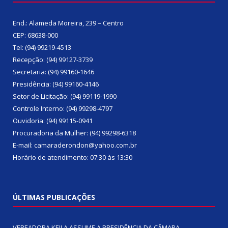
End.: Alameda Moreira, 239 – Centro
CEP: 68638-000
Tel: (94) 99219-4513
Recepção: (94) 99127-3739
Secretaria: (94) 99160-1646
Presidência: (94) 99160-4146
Setor de Licitação: (94) 99119-1990
Controle Interno: (94) 99298-4797
Ouvidoria: (94) 99115-0941
Procuradoria da Mulher: (94) 99298-6318
E-mail: camaraderondon@yahoo.com.br
Horário de atendimento: 07:30 às 13:30
ÚLTIMAS PUBLICAÇÕES
VEREADORA KEILA ASSUME A PRESIDÊNCIA DA CÂMARA