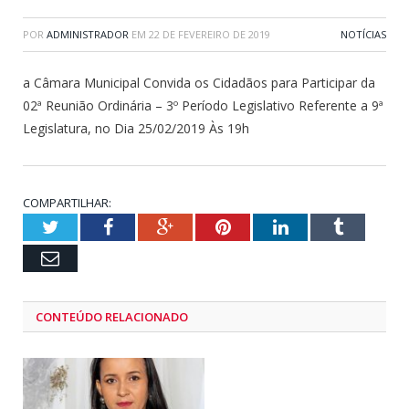
POR
ADMINISTRADOR
EM
22 DE FEVEREIRO DE 2019
NOTÍCIAS
a Câmara Municipal Convida os Cidadãos para Participar da
02ª Reunião Ordinária – 3º Período Legislativo Referente a 9ª
Legislatura, no Dia 25/02/2019 Às 19h
COMPARTILHAR:
Twitter
Facebook
Google+
Pinterest
LinkedIn
Tumblr
Email
CONTEÚDO RELACIONADO