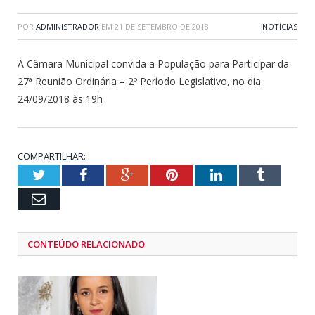
POR
ADMINISTRADOR
EM
21 DE SETEMBRO DE 2018
NOTÍCIAS
A Câmara Municipal convida a População para Participar da
27ª Reunião Ordinária – 2º Período Legislativo, no dia
24/09/2018 às 19h
COMPARTILHAR:
Twitter
Facebook
Google+
Pinterest
LinkedIn
Tumblr
Email
CONTEÚDO RELACIONADO