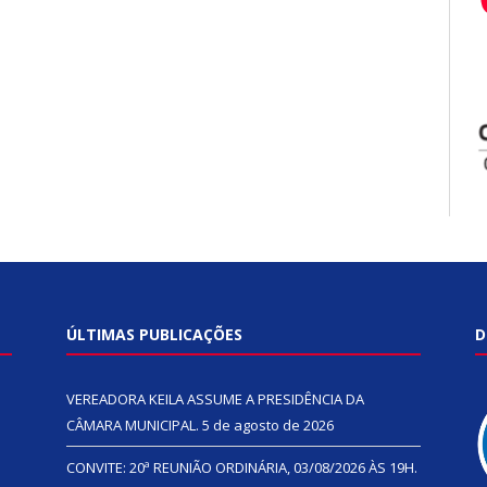
ÚLTIMAS PUBLICAÇÕES
D
VEREADORA KEILA ASSUME A PRESIDÊNCIA DA
CÂMARA MUNICIPAL.
5 de agosto de 2026
CONVITE: 20ª REUNIÃO ORDINÁRIA, 03/08/2026 ÀS 19H.