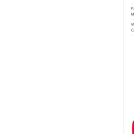
P
M
V
C