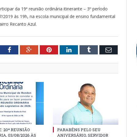
icipar da 19ª reunião ordinária itinerante – 3º período
5/07/2019 às 19h, na escola municipal de ensino fundamental
airro Recanto Azul.
tter
Facebook
Google+
Pinterest
LinkedIn
Tumblr
Email
: 20ª REUNIÃO
PARABÉNS PELO SEU
IA, 03/08/2026 ÀS
ANIVERSÁRIO, SERVIDOR