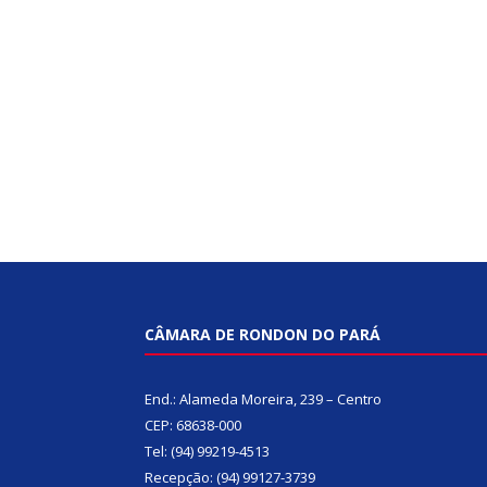
CÂMARA DE RONDON DO PARÁ
End.: Alameda Moreira, 239 – Centro
CEP: 68638-000
Tel: (94) 99219-4513
Recepção: (94) 99127-3739