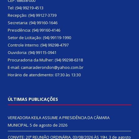
CEP: 68638-000
Tel: (94) 99219-4513
Recepção: (94) 99127-3739
Secretaria: (94) 99160-1646
Presidência: (94) 99160-4146
Setor de Licitação: (94) 99119-1990
Controle Interno: (94) 99298-4797
Ouvidoria: (94) 99115-0941
Procuradoria da Mulher: (94) 99298-6318
E-mail: camaraderondon@yahoo.com.br
Horário de atendimento: 07:30 às 13:30
ÚLTIMAS PUBLICAÇÕES
VEREADORA KEILA ASSUME A PRESIDÊNCIA DA CÂMARA
MUNICIPAL.
5 de agosto de 2026
CONVITE: 20ª REUNIÃO ORDINÁRIA, 03/08/2026 ÀS 19H.
3 de agosto