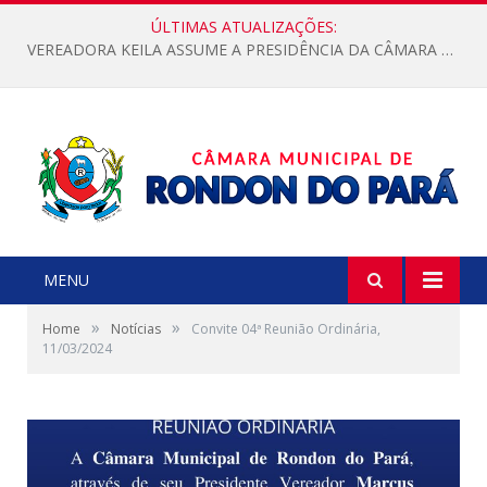
ÚLTIMAS ATUALIZAÇÕES:
VEREADORA KEILA ASSUME A PRESIDÊNCIA DA CÂMARA MUNICIPAL.
MENU
»
»
Home
Notícias
Convite 04ª Reunião Ordinária,
11/03/2024