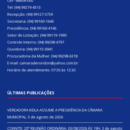
CEP: 68638-000
Tel: (94) 99219-4513
Recepção: (94) 99127-3739
Secretaria: (94) 99160-1646
Presidência: (94) 99160-4146
Setor de Licitação: (94) 99119-1990
Controle Interno: (94) 99298-4797
Ouvidoria: (94) 99115-0941
Procuradoria da Mulher: (94) 99298-6318
E-mail: camaraderondon@yahoo.com.br
Horário de atendimento: 07:30 às 13:30
ÚLTIMAS PUBLICAÇÕES
VEREADORA KEILA ASSUME A PRESIDÊNCIA DA CÂMARA
MUNICIPAL.
5 de agosto de 2026
CONVITE: 20ª REUNIÃO ORDINÁRIA, 03/08/2026 ÀS 19H.
3 de agosto